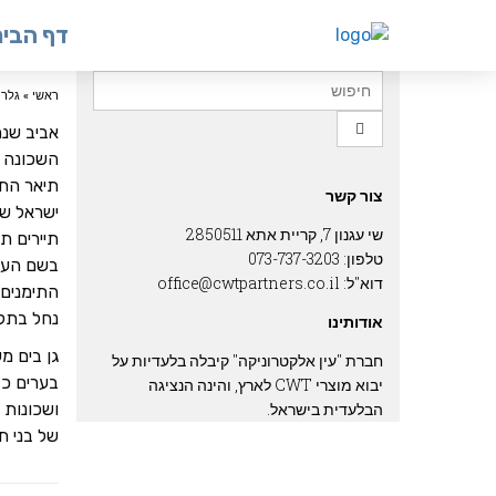
דף הבי
ראשי
»
גלרי
אביב שנ
השכונה י
תיאר התו
צור קשר
ישראל שו
שי עגנון 7, קריית אתא 2850511
תיירים ת
טלפון: 073-737-3203
בשם העיר
דוא"ל: office@cwtpartners.co.il
התימנים 
נחל בתל 
אודותינו
גן בים מע
חברת "עין אלקטרוניקה" קיבלה בלעדיות על
בערים כד
יבוא מוצרי CWT לארץ, והינה הנציגה
הבלעדית בישראל.
ושכונות 
של בני ת