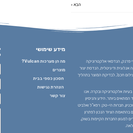
הבא »
מידע שימושי
י
ל
 1980 בידי עדי פרנק, הנדסאי אלקטרוניקה
מה הן מערכות Vulcan?
נלוגית ודיגיטלית, הנדסת יצור
מוצרים
צילום חכם’, לבדיקת המוצר בתהליך
חסכון כספי בבית
הצהרת נגישות
עיות אלקטרוניקה ובקרה. אנו
צור קשר
המתאים ביותר. הידע והניסיון
יון, חברות הי-טק: רפא”ל ואלביט
ים בהתאמת הציוד הנכון לפתרון
ים למגוון החברות הקיימות בשוק,
לאה.