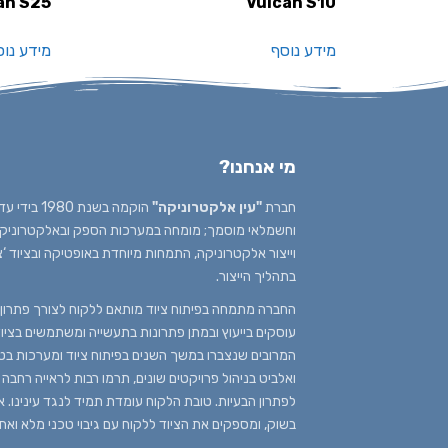
an S25
Vulcan S10
מידע נוסף
מידע נוס
מי אנחנו?
חברת
"עין אלקטרוניקה"
הוקמה בשנת
וחשמלאי מוסמך; מומחה במערכות הספק ובאלקטרוניקה א
וייצור אלקטרוניקה, התמחות מיוחדת באופטיקה ובציוד ‘צ
בתהליך הייצור.
החברה מתמחה בפיתוח ציוד מותאם ללקוח לצורך פתרון ב
עוסקים בייעוץ ובמתן פתרונות בתעשייה ומשתמשים בציוד 
המרובים שנצברו במשך השנים בפיתוח ציוד ומערכות בטכ
ואלביט בניהול פרויקטים שונים, תרמו רבות לראייה רחבה
לפתרון הבעיות. טובת הלקוח עומדת תמיד לנגד עינינו. א
בשוק, ומספקים את הציוד ללקוח עם גיבוי טכני מלא ואח