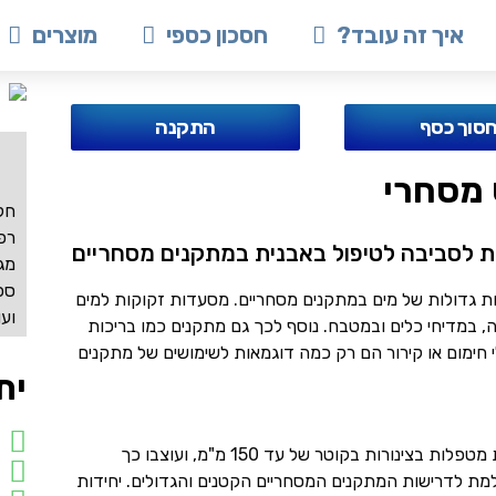
איך זה עובד?
חסכון כספי
מוצרים
סוך כסף
התקנה
חק
רפו
ת לסביבה לטיפול באבנית במתקנים מסחריים
מגר
ספ
יות גדולות של מים במתקנים מסחריים. מסעדות זקוקות למים
וע
ה, במדיחי כלים ובמטבח. נוסף לכך גם מתקנים כמו בריכות
י חימום או קירור הם רק כמה דוגמאות לשימושים של מתקנים
ית
המערכות המסחריות מטפלות בצינורות בקוטר של עד 150 מ"מ, ועוצבו כך
מת לדרישות המתקנים המסחריים הקטנים והגדולים. יחידות