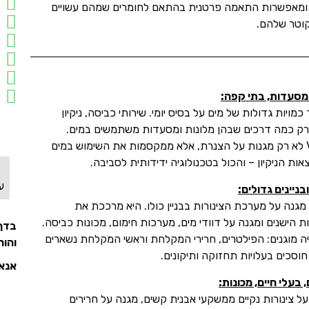
 ומאפשרות התאמה פרטנית בהתאם לחומרים שמהם עשויים
קוטר שלהם.
 מסעדות, בתי קפה:
כמויות גדולות של מים על בסיס יומי. שירותי כביסה, ניקיון
רק כמה דרכים שבהן מלונות ומסעדות משתמשים במים.
מערכות Vulcan לא רק מגנות על הצנרת, אלא ממקסמות את השימוש במים
ות הניקיון – והכול בטכנולוגיה ידידותית לסביבה.
ע
ניינים גדולים:
ערכת Vulcan מגנה על מערכת הצינורות בבניין כולו. היא מרככת את
ת הישנים ומגנה על דוודי מים, מערכות חימום, מכונות כביסה.
בדף 
ה מוגנים: הפילטרים, חרירי המקלחת וראשי המקלחת נשארים
והור
חוסכים בעלויות תחזוקה ותיקונים.
אנא 
בעלי חיים, מכונות:
מרת על צינורות נקיים ממשקעי אבנית קשים, מגנה על חרירים