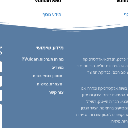
Vulcan S50
Vulc
ף
מידע נוסף
מידע שימושי
י
ל
 1980 בידי עדי פרנק, הנדסאי אלקטרוניקה
מה הן מערכות Vulcan?
נלוגית ודיגיטלית, הנדסת יצור
מוצרים
ילום חכם’, לבדיקת המוצר
חסכון כספי בבית
הצהרת נגישות
עיות אלקטרוניקה ובקרה. אנו
צור קשר
המתאים ביותר. הידע והניסיון
ניון, חברות הי-טק: רפא”ל
 ומסייעים בהתאמת הציוד הנכון
נו קשורים למגוון החברות הקיימות
ריות מלאה.