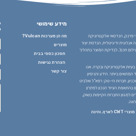
מידע שימושי
י
ל
 1980 בידי עדי פרנק, הנדסאי אלקטרוניקה
מה הן מערכות Vulcan?
נלוגית ודיגיטלית, הנדסת יצור
מוצרים
צילום חכם’, לבדיקת המוצר בתהליך
חסכון כספי בבית
הצהרת נגישות
עיות אלקטרוניקה ובקרה. אנו
צור קשר
המתאים ביותר. הידע והניסיון
יון, חברות הי-טק: רפא”ל ואלביט
ים בהתאמת הציוד הנכון לפתרון
ים למגוון החברות הקיימות בשוק,
לאה.
חברת "עין אלקטרוניקה" קיבלה בלעדיות על יבוא מוצרי CWT לארץ, והינה