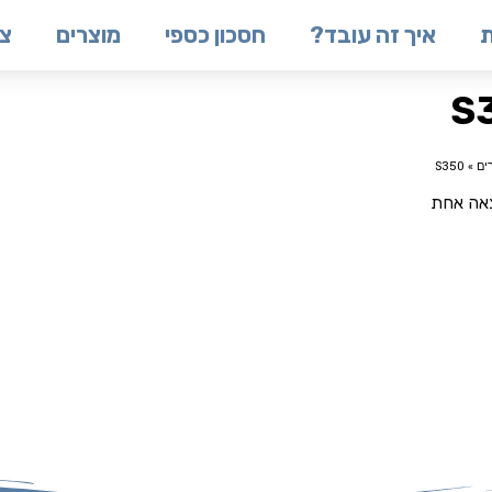
ת
איך זה עובד?
חסכון כספי
מוצרים
צו
S
ים
»
S350
צאה אחת