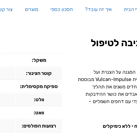
 הבית
איך זה עובד?
חסכון כספי
מוצרים
צור קש
בה לטיפול
משקל:
ם, המגנה על הצנרת ועל
קוטר הצינור:
המכשירים שלך מפני משקעי אבנית וחלודה. טכנולוגיית Vulcan-Impulse מבוססת
ספיקה מקסימלית:
יוחדים משנים את תהליך
אבדים את כושר ההידבקות
וולט:
די עם דחפים חשמליים –
וואט:
רצועות הפולסים:
 • ללא כימיקלים