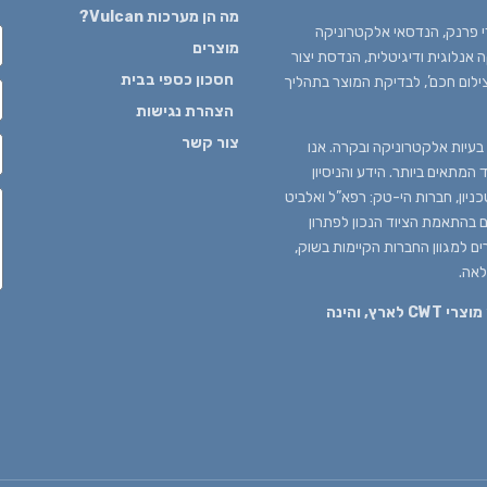
מה הן מערכות Vulcan?
 1980 בידי עדי פרנק, הנדסאי אלקטרוניקה
מוצרים
נלוגית ודיגיטלית, הנדסת יצור
חסכון כספי בבית
צילום חכם’, לבדיקת המוצר בתהליך
הצהרת נגישות
צור קשר
עיות אלקטרוניקה ובקרה. אנו
המתאים ביותר. הידע והניסיון
יון, חברות הי-טק: רפא”ל ואלביט
ים בהתאמת הציוד הנכון לפתרון
ים למגוון החברות הקיימות בשוק,
לאה.
חברת "עין אלקטרוניקה" קיבלה בלעדיות על יבוא מוצרי CWT לארץ, והינה