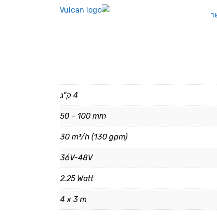
ר
4 ק"ג
50 – 100 mm
30 m³/h (130 gpm)
36V-48V
2.25 Watt
4 x 3 m