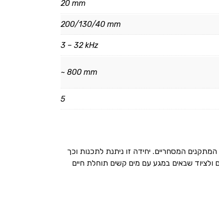
20 mm
200/130/40 mm
3 – 32 kHz
~ 800 mm
5
 שתתאים בצורה מושלמת לדרישות המתקנים המסחריים. יחידה זו ניתנת לתכנות וכך
ר שממנו עשויים הצינורות ולקוטר שלהם. כאשר מותקנת מערכת Vulcan יש למכשירים ולציוד שבאים במגע עם מים קשים תוחלת חיים